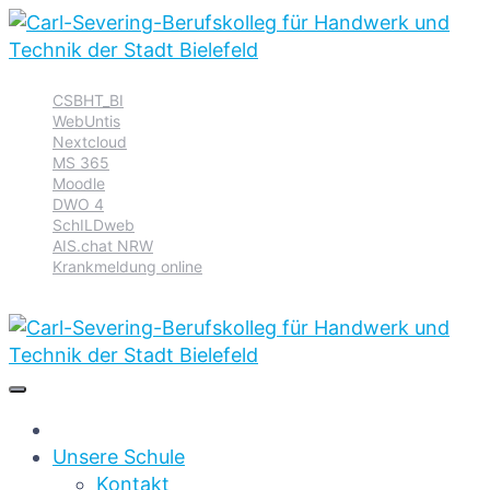
Zur
Zum
Zum
CSBHT_BI
Hauptnavigation
Inhalt
Footer
WebUntis
springen
springen
springen
Nextcloud
MS 365
Moodle
DWO 4
SchILDweb
AIS.chat NRW
Krankmeldung online
Unsere Schule
Kontakt