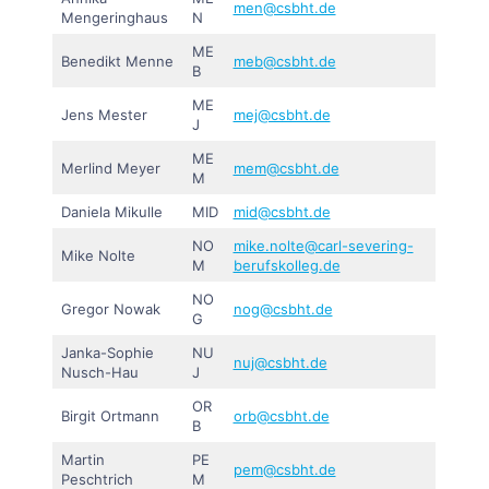
men@csbht.de
Mengeringhaus
N
ME
Benedikt Menne
meb@csbht.de
B
ME
Jens Mester
mej@csbht.de
J
ME
Merlind Meyer
mem@csbht.de
M
Daniela Mikulle
MID
mid@csbht.de
NO
mike.nolte@carl-severing-
Mike Nolte
M
berufskolleg.de
NO
Gregor Nowak
nog@csbht.de
G
Janka-Sophie
NU
nuj@csbht.de
Nusch-Hau
J
OR
Birgit Ortmann
orb@csbht.de
B
Martin
PE
pem@csbht.de
Peschtrich
M