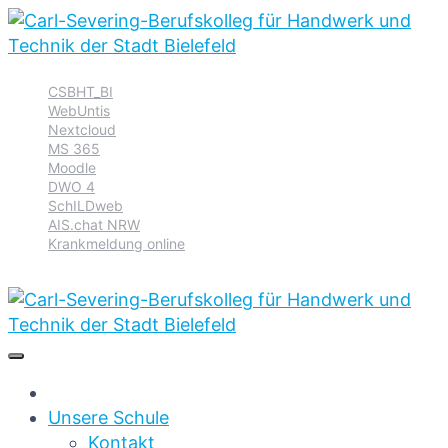
Zur
Zum
Zum
CSBHT_BI
Hauptnavigation
Inhalt
Footer
WebUntis
springen
springen
springen
Nextcloud
MS 365
Moodle
DWO 4
SchILDweb
AIS.chat NRW
Krankmeldung online
Unsere Schule
Kontakt