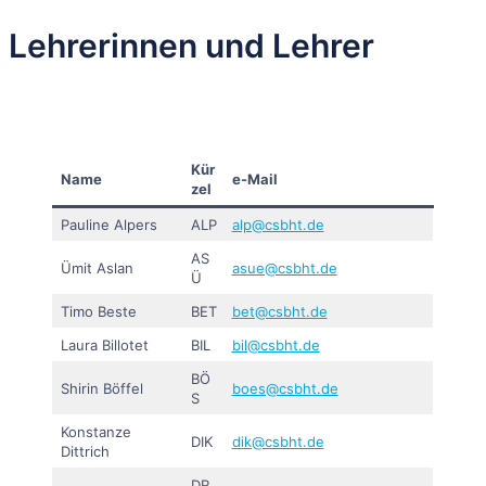
Lehrerinnen und Lehrer
Kür
Name
e-Mail
zel
Pauline Alpers
ALP
alp@csbht.de
AS
Ümit Aslan
asue@csbht.de
Ü
Timo Beste
BET
bet@csbht.de
Laura Billotet
BIL
bil@csbht.de
BÖ
Shirin Böffel
boes@csbht.de
S
Konstanze
DIK
dik@csbht.de
Dittrich
DR