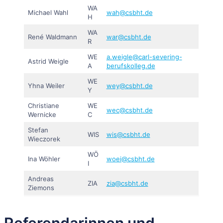
WA
Michael Wahl
wah@csbht.de
H
WA
René Waldmann
war@csbht.de
R
WE
a.weigle@carl-severing-
Astrid Weigle
A
berufskolleg.de
WE
Yhna Weiler
wey@csbht.de
Y
Christiane
WE
wec@csbht.de
Wernicke
C
Stefan
WIS
wis@csbht.de
Wieczorek
WÖ
Ina Wöhler
woei@csbht.de
I
Andreas
ZIA
zia@csbht.de
Ziemons
Referendarinnen und