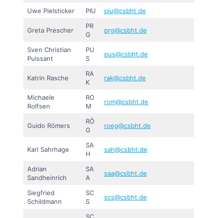
Uwe Pielsticker
PIU
piu@csbht.de
PR
Greta Prescher
prg@csbht.de
G
Sven Christian
PU
pus@csbht.de
Puissant
S
RA
Katrin Rasche
rak@csbht.de
K
Michaele
RO
rom@csbht.de
Rolfsen
M
RÖ
Guido Römers
roeg@csbht.de
G
SA
Karl Sahrhage
sah@csbht.de
H
Adrian
SA
saa@csbht.de
Sandheinrich
A
Siegfried
SC
scs@csbht.de
Schildmann
S
SC