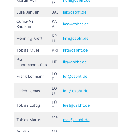
Martin Horn
hom@csbht.de
M
Julia Janßen
JAJ
jaj@csbht.de
Cuma-Ali
KA
kaa@csbht.de
Karakoc
A
KR
Henning Kreft
krh@csbht.de
H
Tobias Kruel
KRT
krt@csbht.de
Pia
LIP
lip@csbht.de
Linnemannstöns
LO
Frank Lohmann
lof@csbht.de
F
LO
Ulrich Lomas
lou@csbht.de
U
LÜ
Tobias Lüttig
luet@csbht.de
T
MA
Tobias Marten
mat@csbht.de
T
Annika
ME