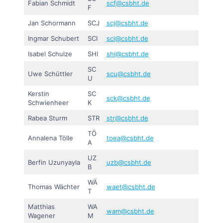
Fabian Schmidt
scf@csbht.de
F
Jan Schormann
SCJ
scj@csbht.de
Ingmar Schubert
SCI
sci@csbht.de
Isabel Schulze
SHI
shi@csbht.de
SC
Uwe Schüttler
scu@csbht.de
U
Kerstin
SC
sck@csbht.de
Schwienheer
K
Rabea Sturm
STR
str@csbht.de
TÖ
Annalena Tölle
toea@csbht.de
A
UZ
Berfin Uzunyayla
uzb@csbht.de
B
WÄ
Thomas Wächter
waet@csbht.de
T
Matthias
WA
wam@csbht.de
Wagener
M