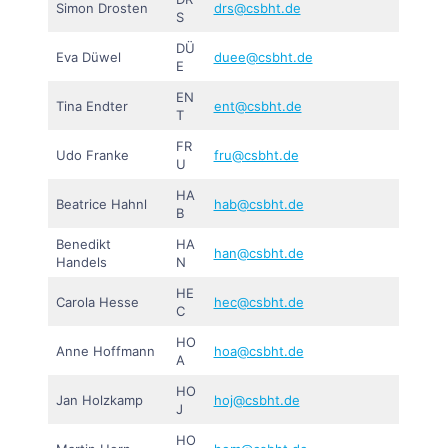
Simon Drosten
drs@csbht.de
S
DÜ
Eva Düwel
duee@csbht.de
E
EN
Tina Endter
ent@csbht.de
T
FR
Udo Franke
fru@csbht.de
U
HA
Beatrice Hahnl
hab@csbht.de
B
Benedikt
HA
han@csbht.de
Handels
N
HE
Carola Hesse
hec@csbht.de
C
HO
Anne Hoffmann
hoa@csbht.de
A
HO
Jan Holzkamp
hoj@csbht.de
J
HO