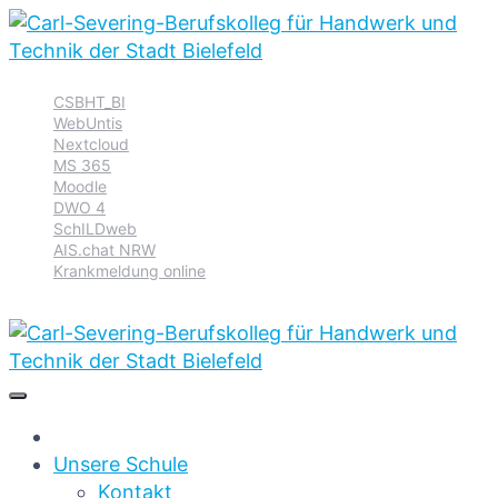
Zur
Zum
Zum
CSBHT_BI
Hauptnavigation
Inhalt
Footer
WebUntis
springen
springen
springen
Nextcloud
MS 365
Moodle
DWO 4
SchILDweb
AIS.chat NRW
Krankmeldung online
Unsere Schule
Kontakt