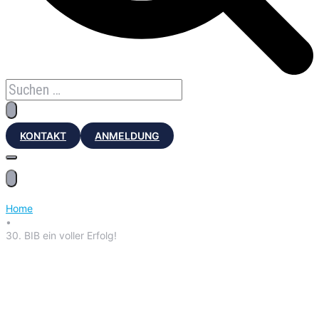
KONTAKT
ANMELDUNG
Home
•
30. BIB ein voller Erfolg!