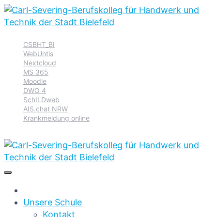
Zur
Zum
Zum
CSBHT_BI
Hauptnavigation
Inhalt
Footer
WebUntis
springen
springen
springen
Nextcloud
MS 365
Moodle
DWO 4
SchILDweb
AIS.chat NRW
Krankmeldung online
Unsere Schule
Kontakt