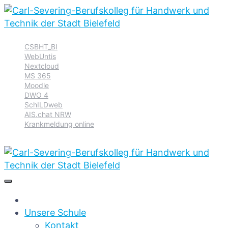
Zur
Zum
Zum
CSBHT_BI
Hauptnavigation
Inhalt
Footer
WebUntis
springen
springen
springen
Nextcloud
MS 365
Moodle
DWO 4
SchILDweb
AIS.chat NRW
Krankmeldung online
Unsere Schule
Kontakt