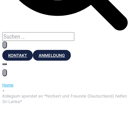
KONTAKT
ANMELDUNG
Home
•
Kollegium spendet an *Norbert und Freunde (Deutschland) helfen
Sri Lanka*