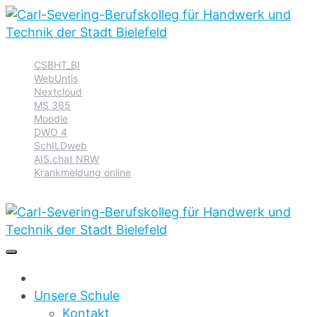
Zur
Zum
Zum
CSBHT_BI
Hauptnavigation
Inhalt
Footer
WebUntis
springen
springen
springen
Nextcloud
MS 365
Moodle
DWO 4
SchILDweb
AIS.chat NRW
Krankmeldung online
Unsere Schule
Kontakt