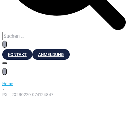
KONTAKT
ANMELDUNG
Home
•
PXL_20260220_074124847