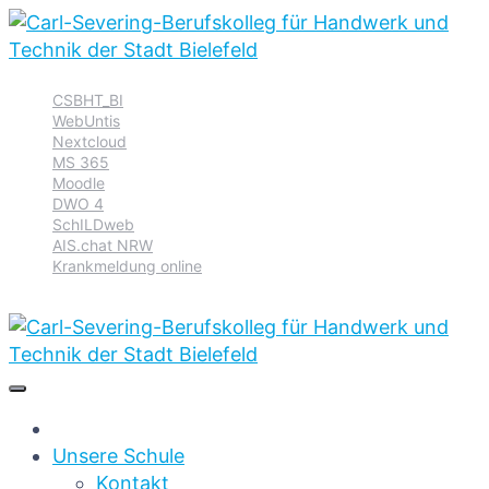
Zur
Zum
Zum
CSBHT_BI
Hauptnavigation
Inhalt
Footer
WebUntis
springen
springen
springen
Nextcloud
MS 365
Moodle
DWO 4
SchILDweb
AIS.chat NRW
Krankmeldung online
Unsere Schule
Kontakt