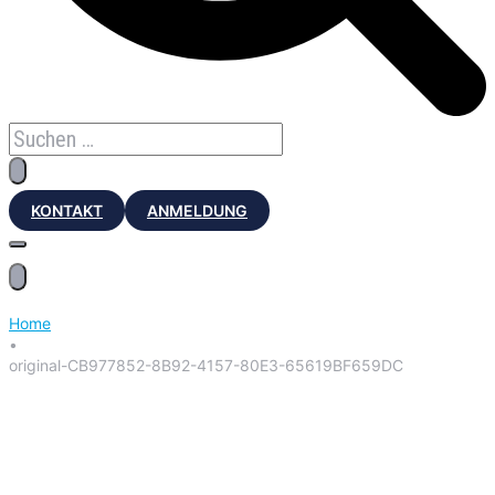
KONTAKT
ANMELDUNG
Home
•
original-CB977852-8B92-4157-80E3-65619BF659DC