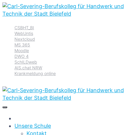
Zur
Zum
Zum
CSBHT_BI
Hauptnavigation
Inhalt
Footer
WebUntis
springen
springen
springen
Nextcloud
MS 365
Moodle
DWO 4
SchILDweb
AIS.chat NRW
Krankmeldung online
Unsere Schule
Kontakt