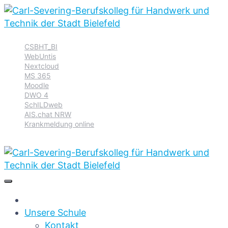
Zur
Zum
Zum
CSBHT_BI
Hauptnavigation
Inhalt
Footer
WebUntis
springen
springen
springen
Nextcloud
MS 365
Moodle
DWO 4
SchILDweb
AIS.chat NRW
Krankmeldung online
Unsere Schule
Kontakt