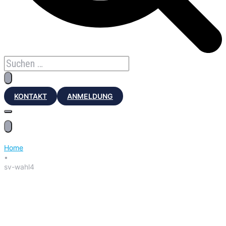
KONTAKT
ANMELDUNG
Home
•
sv-wahl4