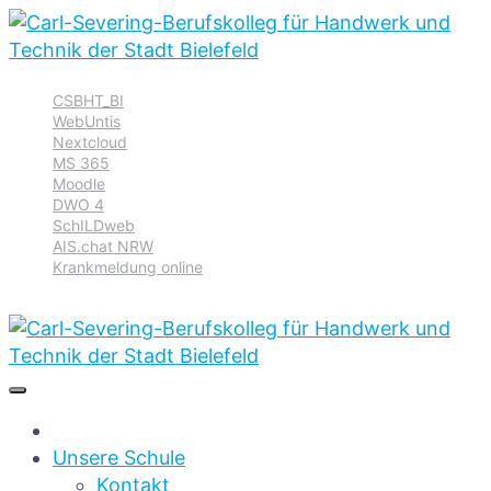
Zur
Zum
Zum
CSBHT_BI
Hauptnavigation
Inhalt
Footer
WebUntis
springen
springen
springen
Nextcloud
MS 365
Moodle
DWO 4
SchILDweb
AIS.chat NRW
Krankmeldung online
Unsere Schule
Kontakt