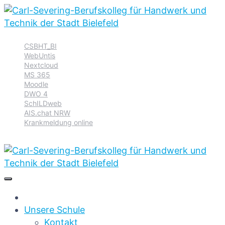
Zur
Zum
Zum
CSBHT_BI
Hauptnavigation
Inhalt
Footer
WebUntis
springen
springen
springen
Nextcloud
MS 365
Moodle
DWO 4
SchILDweb
AIS.chat NRW
Krankmeldung online
Unsere Schule
Kontakt