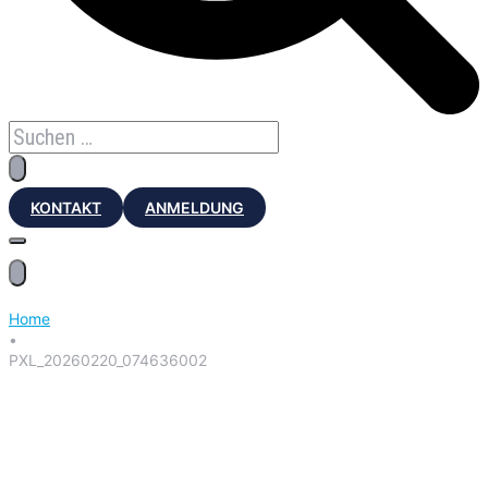
KONTAKT
ANMELDUNG
Home
•
PXL_20260220_074636002