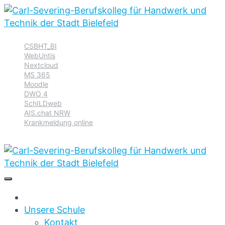
Zur
Zum
Zum
CSBHT_BI
Hauptnavigation
Inhalt
Footer
WebUntis
springen
springen
springen
Nextcloud
MS 365
Moodle
DWO 4
SchILDweb
AIS.chat NRW
Krankmeldung online
Unsere Schule
Kontakt