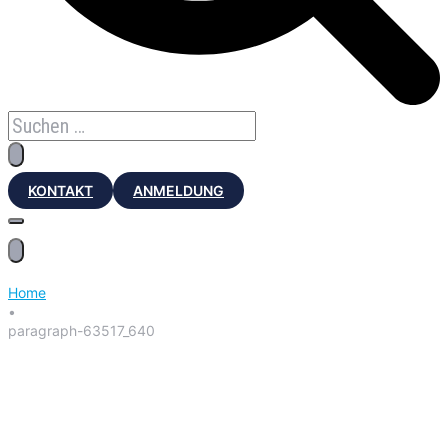
KONTAKT
ANMELDUNG
Home
•
paragraph-63517_640