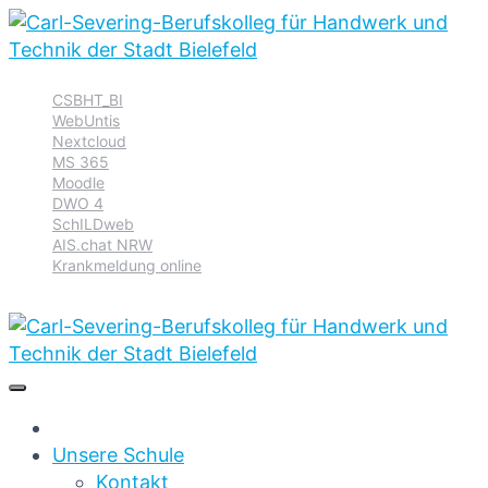
Zur
Zum
Zum
CSBHT_BI
Hauptnavigation
Inhalt
Footer
WebUntis
springen
springen
springen
Nextcloud
MS 365
Moodle
DWO 4
SchILDweb
AIS.chat NRW
Krankmeldung online
Unsere Schule
Kontakt