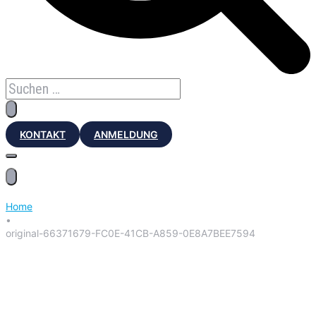
KONTAKT
ANMELDUNG
Home
•
original-66371679-FC0E-41CB-A859-0E8A7BEE7594