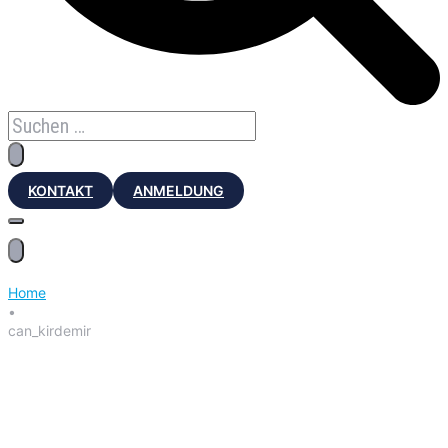
KONTAKT
ANMELDUNG
Home
•
can_kirdemir