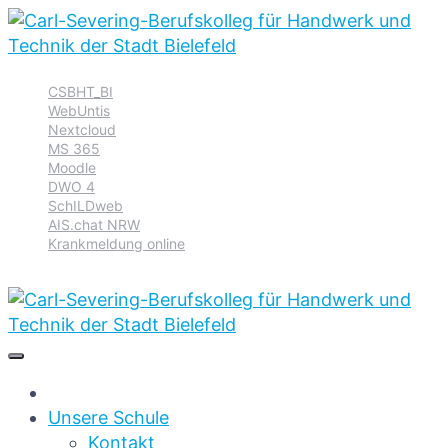
Zur
Zum
Zum
CSBHT_BI
Hauptnavigation
Inhalt
Footer
WebUntis
springen
springen
springen
Nextcloud
MS 365
Moodle
DWO 4
SchILDweb
AIS.chat NRW
Krankmeldung online
Unsere Schule
Kontakt