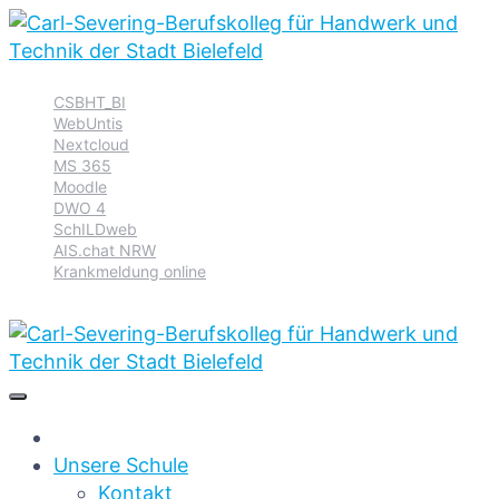
Zur
Zum
Zum
CSBHT_BI
Hauptnavigation
Inhalt
Footer
WebUntis
springen
springen
springen
Nextcloud
MS 365
Moodle
DWO 4
SchILDweb
AIS.chat NRW
Krankmeldung online
Unsere Schule
Kontakt