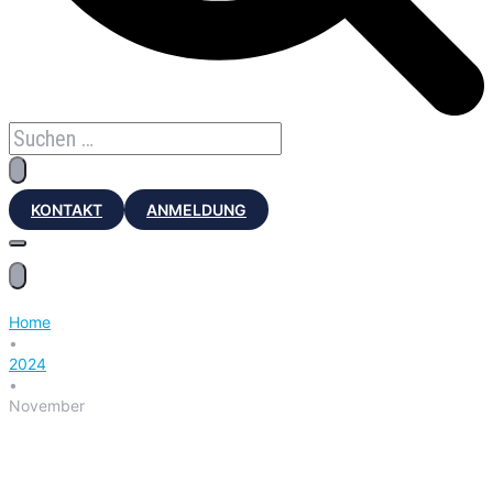
KONTAKT
ANMELDUNG
Home
•
2024
•
November