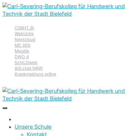
Zur
Zum
Zum
CSBHT_BI
Hauptnavigation
Inhalt
Footer
WebUntis
springen
springen
springen
Nextcloud
MS 365
Moodle
DWO 4
SchILDweb
AIS.chat NRW
Krankmeldung online
Unsere Schule
Kontakt