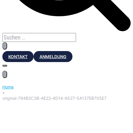
KONTAKT
ANMELDUNG
Home
•
original-794B2C3B-AE22-4D14-A527-5A137EB705E7