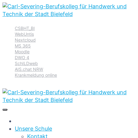
Zur
Zum
Zum
CSBHT_BI
Hauptnavigation
Inhalt
Footer
WebUntis
springen
springen
springen
Nextcloud
MS 365
Moodle
DWO 4
SchILDweb
AIS.chat NRW
Krankmeldung online
Unsere Schule
Kontakt