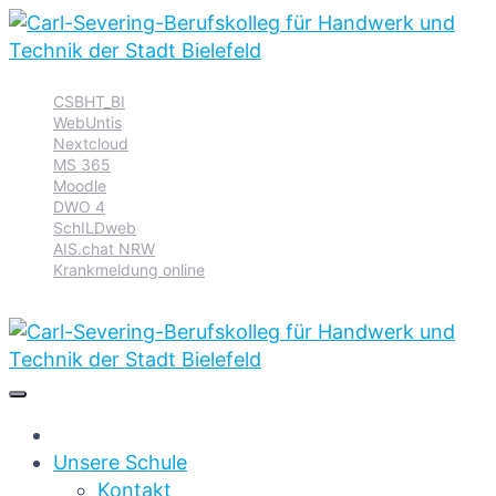
Zur
Zum
Zum
CSBHT_BI
Hauptnavigation
Inhalt
Footer
WebUntis
springen
springen
springen
Nextcloud
MS 365
Moodle
DWO 4
SchILDweb
AIS.chat NRW
Krankmeldung online
Unsere Schule
Kontakt