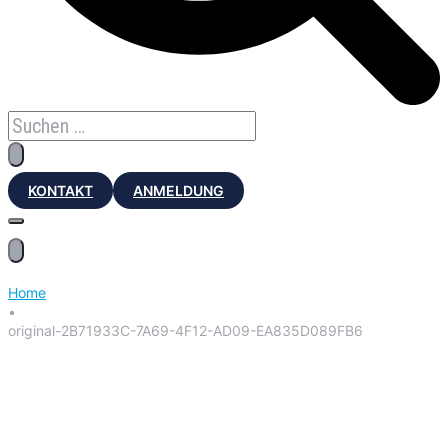
KONTAKT
ANMELDUNG
Home
•
original-2B71933C-7A69-4F12-AD09-EA835D089FB6